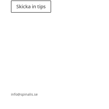
Skicka in tips
Det är tillåtet att dela och sprida idéer från
Spinalistips, enbart i ett icke-kommersiellt syfte och
med tydlig källhänvisning.
Stiftelsen Spinalis
Frösundaviks allé 4a
SE 169 89 Solna
info@spinalis.se