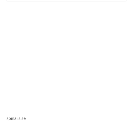
Spinalis webbplatser:
spinalis.se