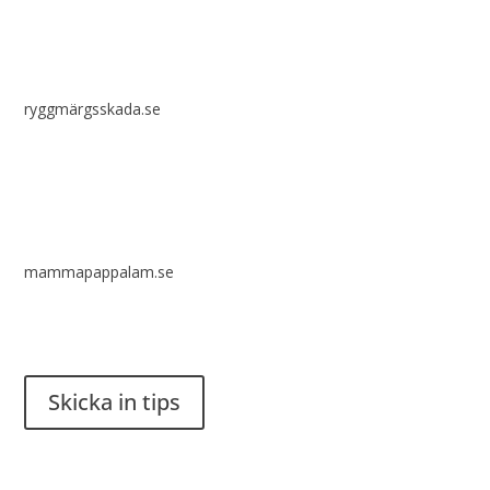
ryggmärgsskada.se
mammapappalam.se
Har du en smart lösning? Skicka ett tips till spinalistips.
Skicka in tips
Det är tillåtet att dela och sprida idéer från Spinalistips, enbart