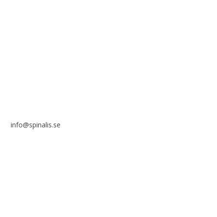
i ett icke-kommersiellt syfte och med tydlig källhänvisning.
Stiftelsen Spinalis
Frösundaviks allé 4a
SE 169 89 Solna
info@spinalis.se
+46 (0) 8-555 44 000