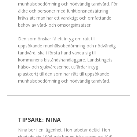
munhälsobedömning och nödvändig tandvård. För
äldre och personer med funktionsnedsättning
krävs att man har ett varaktigt och omfattande
behov av vård- och omsorgsinsatser.
Den som önskar få ett intyg om rätt till
uppsökande munhälsobedömning och nödvändig
tandvård, ska i första hand vända sig till
kommunens biståndshandläggare. Landstingets
hälso- och sjukvårdsenhet utfärdar intyg
(plastkort) till den som har rätt till uppsökande
munhälsobedömning och nödvändig tandvård.
TIPSARE:
NINA
Nina bor i en lägenhet. Hon arbetar deltid. Hon
skadade sig 1996 och har en hög tetraplegi (C4)