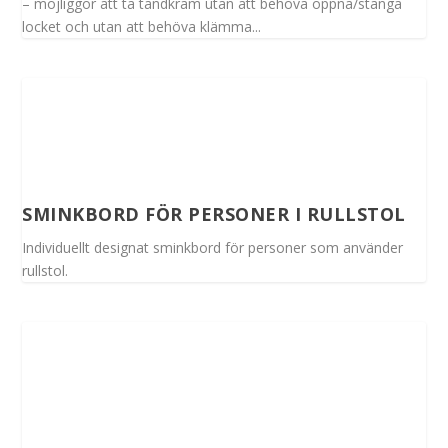
– möjliggör att ta tandkräm utan att behöva öppna/stänga
locket och utan att behöva klämma...
SMINKBORD FÖR PERSONER I RULLSTOL
Individuellt designat sminkbord för personer som använder
rullstol.