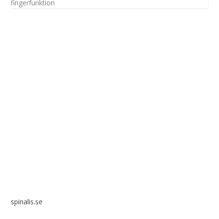
fingerfunktion
Spinalis webbplatser:
spinalis.se