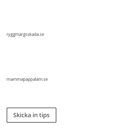
ryggmärgsskada.se
mammapappalam.se
Har du en smart lösning? Skicka ett tips till spinalistips.
Skicka in tips