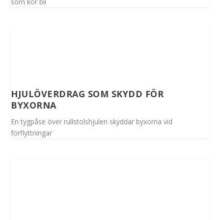
som kör bil
HJULÖVERDRAG SOM SKYDD FÖR
BYXORNA
En tygpåse över rullstolshjulen skyddar byxorna vid
förflyttningar