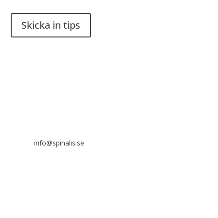
Skicka in tips
Det är tillåtet att dela och sprida idéer från Spinalistips, enbart
i ett icke-kommersiellt syfte och med tydlig källhänvisning.
Stiftelsen Spinalis
Frösundaviks allé 4a
SE 169 89 Solna
info@spinalis.se
+46 (0) 8-555 44 000
Swish: 12 32 63 42 44