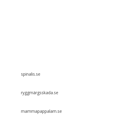
Spinalis webbplatser:
spinalis.se
ryggmärgsskada.se
mammapappalam.se
Har du en smart lösning? Skicka ett tips till spinalistips.