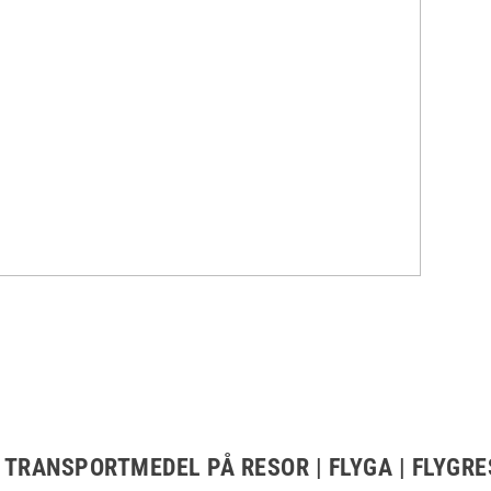
 TRANSPORTMEDEL PÅ RESOR | FLYGA | FLYGRE