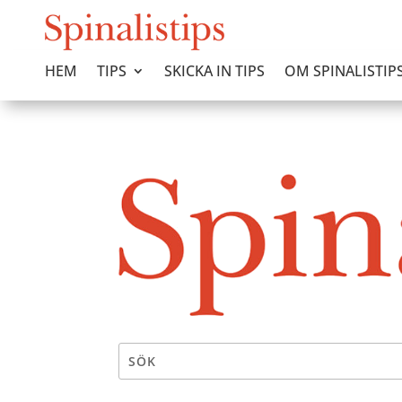
HEM
TIPS
SKICKA IN TIPS
OM SPINALISTIP