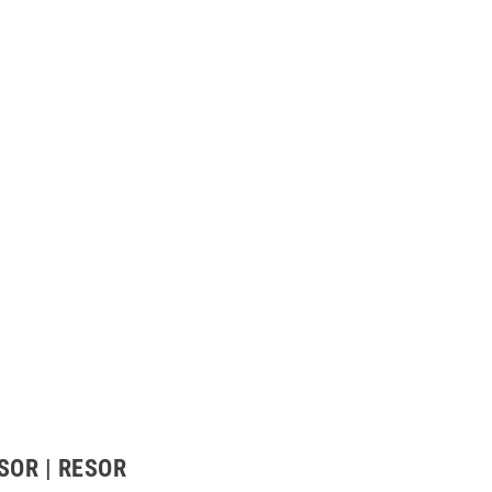
SOR | RESOR