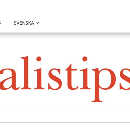
S
SVENSKA