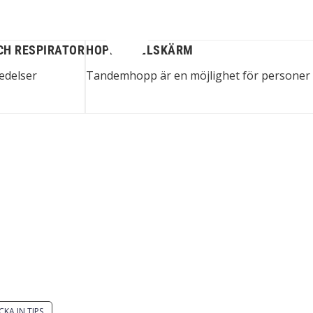
CH RESPIRATOR
HOPPA FALLSKÄRM
edelser
Tandemhopp är en möjlighet för personer 
 du en smart lösning?
Stiftelsen Spinalis
ka ett tips till spinalistips.
Frösundaviks allé 4a
SE 169 89 Solna
CKA IN TIPS