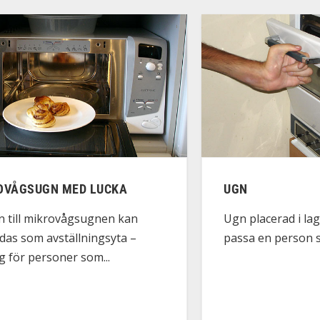
OVÅGSUGN MED LUCKA
UGN
n till mikrovågsugnen kan
Ugn placerad i la
das som avställningsyta –
passa en person so
g för personer som...