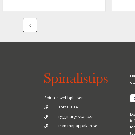
Ha
ett
Spinalis webbplatser:
spinalis.se

De
ryggmärgsskada.se

id
mammapappalam.se

ic
ty