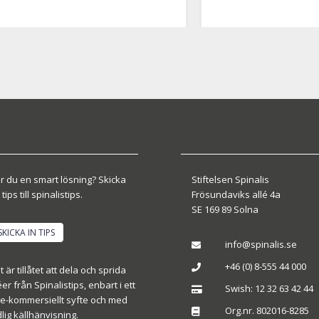
r du en smart lösning? Skicka
Stiftelsen Spinalis
 tips till spinalistips.
Frösundaviks allé 4a
SE 169 89 Solna
SKICKA IN TIPS
info@spinalis.se

+46 (0) 8-555 44 000

t är tillåtet att dela och sprida
éer från Spinalistips, enbart i ett
Swish: 12 32 63 42 44

ke-kommersiellt syfte och med
Org.nr. 802016-8285

dlig källhänvisning.