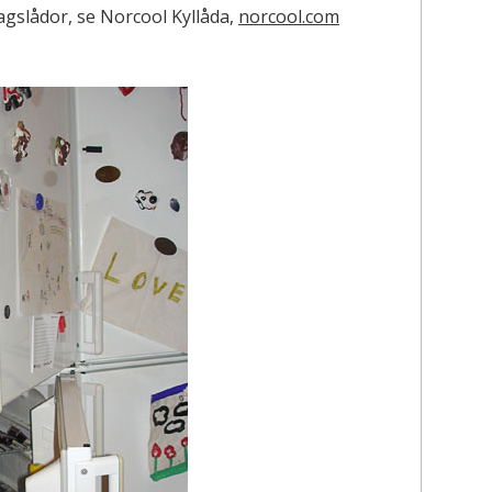
gslådor, se Norcool Kyllåda,
norcool.com