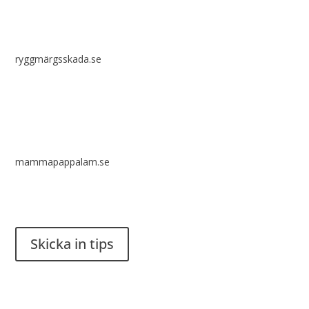
ryggmärgsskada.se
mammapappalam.se
Har du en smart lösning? Skicka ett tips till spinalistips.
Skicka in tips
Det är tillåtet att dela och sprida idéer från Spinalistips, enbart
i ett icke-kommersiellt syfte och med tydlig källhänvisning.