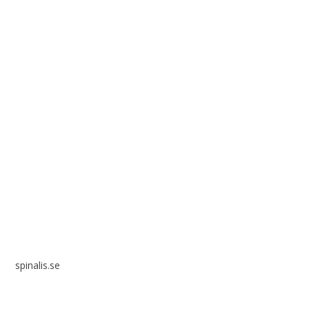
Spinalis webbplatser:
spinalis.se