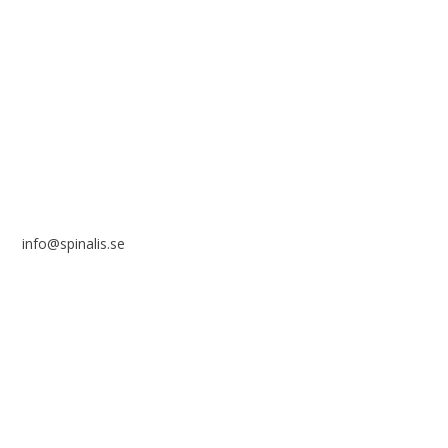
Stiftelsen Spinalis
Frösundaviks allé 4a
SE 169 89 Solna
info@spinalis.se
+46 (0) 8-555 44 000