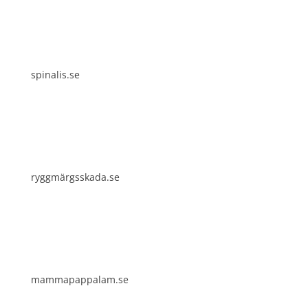
spinalis.se
ryggmärgsskada.se
mammapappalam.se