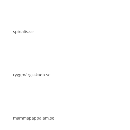
spinalis.se
ryggmärgsskada.se
mammapappalam.se