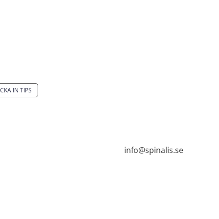
 du en smart lösning?
Stiftelsen Spinalis
ka ett tips till spinalistips.
Frösundaviks allé 4a
SE 169 89 Solna
ICKA IN TIPS

är tillåtet att dela och
da idéer från Spinalistips,
rt i ett icke-kommersiellt
info@spinalis.se
te och med tydlig
hänvisning.
