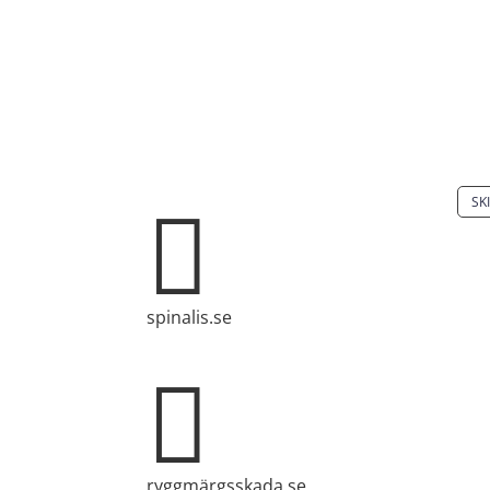
Har
Skic
Spinalis webbplatser:
SK

Det 
spri
spinalis.se
enba
syf

käll
ryggmärgsskada.se