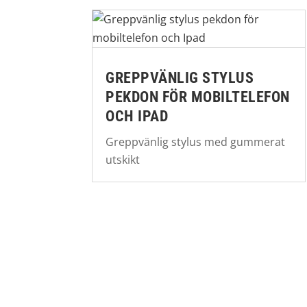
GREPPVÄNLIG STYLUS
PEKDON FÖR MOBILTELEFON
OCH IPAD
Greppvänlig stylus med gummerat
utskikt