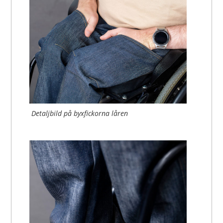
Detaljbild på byxfickorna låren