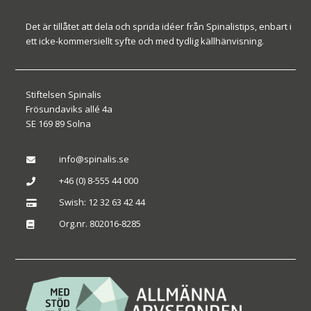
Det är tillåtet att dela och sprida idéer från Spinalistips, enbart i
ett icke-kommersiellt syfte och med tydlig källhänvisning.
Stiftelsen Spinalis
Frösundaviks allé 4a
SE 169 89 Solna
info@spinalis.se

+46 (0) 8-555 44 000

Swish: 12 32 63 42 44

Org.nr. 802016-8285
