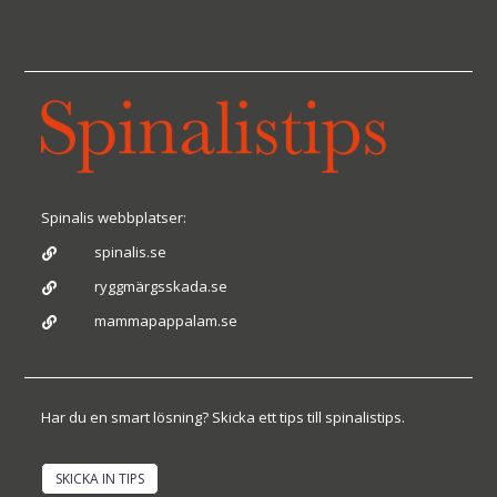
Spinalis webbplatser:
spinalis.se

ryggmärgsskada.se

mammapappalam.se

Har du en smart lösning? Skicka ett tips till spinalistips.
SKICKA IN TIPS