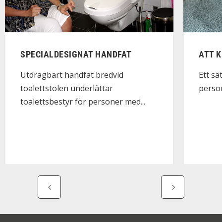
SPECIALDESIGNAT HANDFAT
ATT 
Utdragbart handfat bredvid
Ett sä
toalettstolen underlättar
perso
toalettsbestyr för personer med...