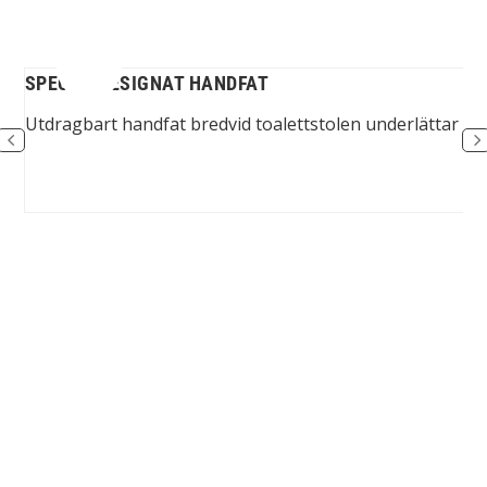
SPECIALDESIGNAT HANDFAT
er.
Utdragbart handfat bredvid toalettstolen underlättar toa
Spinalis webbplatser: