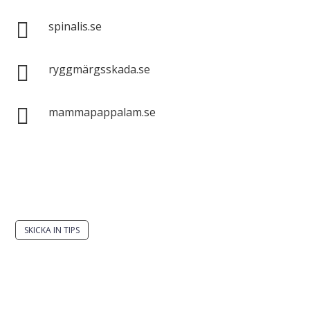

spinalis.se

ryggmärgsskada.se

mammapappalam.se
Har du en smart lösning? Skicka ett tips till
spinalistips.
SKICKA IN TIPS
Det är tillåtet att dela och sprida idéer från
Spinalistips, enbart i ett icke-kommersiellt syfte och
med tydlig källhänvisning.