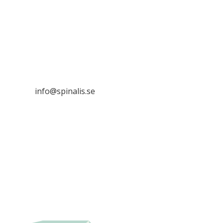
Stiftelsen Spinalis
Frösundaviks allé 4a
SE 169 89 Solna

info@spinalis.se

+46 (0) 8-555 44 000

Swish: 12 32 63 42 44

Org.nr. 802016-8285