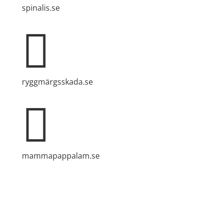
spinalis.se

ryggmärgsskada.se

mammapappalam.se
Har du en smart lösning? Skicka ett tips till
spinalistips.