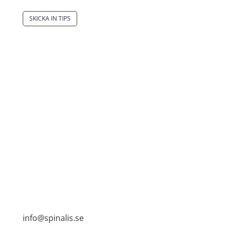
SKICKA IN TIPS
Det är tillåtet att dela och sprida idéer från
Spinalistips, enbart i ett icke-kommersiellt syfte
och med tydlig källhänvisning.
Stiftelsen Spinalis
Frösundaviks allé 4a
SE 169 89 Solna

info@spinalis.se