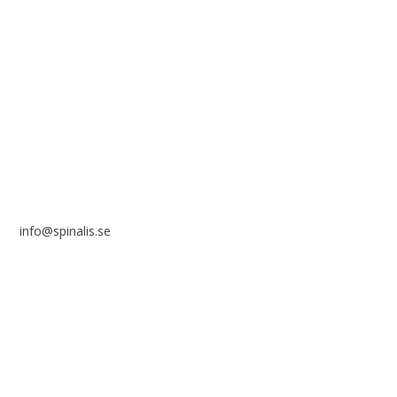
i ett icke-kommersiellt syfte och med tydlig källhänvisning.
Stiftelsen Spinalis
Frösundaviks allé 4a
SE 169 89 Solna
info@spinalis.se
+46 (0) 8-555 44 000