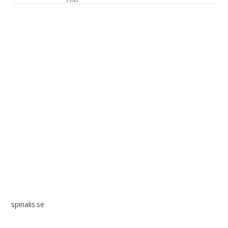
Spinalis webbplatser:
spinalis.se