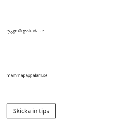
ryggmärgsskada.se
mammapappalam.se
Har du en smart lösning? Skicka ett tips till spinalistips.
Skicka in tips
Det är tillåtet att dela och sprida idéer från Spinalistips, enbart