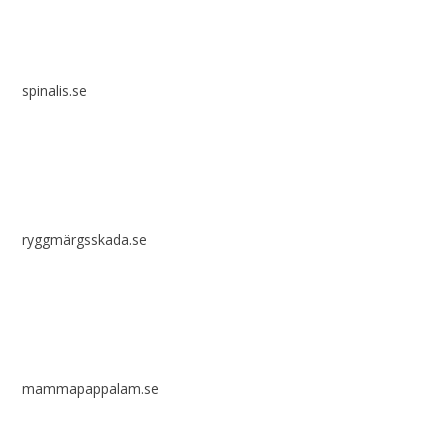
spinalis.se
ryggmärgsskada.se
mammapappalam.se
Har du en smart lösning? Skicka ett tips till spinalistips.