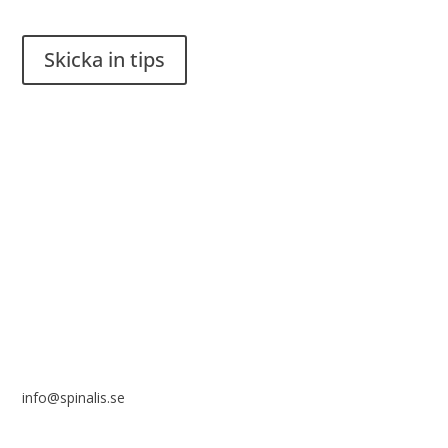
Skicka in tips
Det är tillåtet att dela och sprida idéer från Spinalistips, enbart
i ett icke-kommersiellt syfte och med tydlig källhänvisning.
Stiftelsen Spinalis
Frösundaviks allé 4a
SE 169 89 Solna
info@spinalis.se