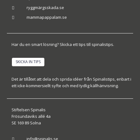
ryggmärgsskada.se

mammapappalam.se

Har du en smart lösning? Skicka ett tips till spinalistips.
SKICKA IN TIPS
Det är tillåtet att dela och sprida idéer från Spinalistips, enbart i
ett icke-kommersiellt syfte och med tydlig källhänvisning.
Stiftelsen Spinalis
Frösundaviks allé 4a
SE 169 89 Solna
info@spinalis.se
