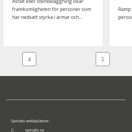
Asfalt eller stenbeläggning ökar
framkomligheten för personer som
Ramp t
har nedsatt styrka i armar och...
perso
Spinalis webbplatser:
spinalis.se
