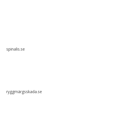
Spinalis webbplatser:
spinalis.se
ryggmärgsskada.se