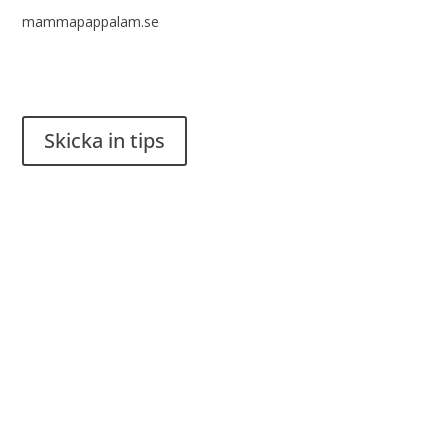
mammapappalam.se
Har du en smart lösning? Skicka ett tips till spinalistips.
Skicka in tips
Det är tillåtet att dela och sprida idéer från Spinalistips, enbart
i ett icke-kommersiellt syfte och med tydlig källhänvisning.
Stiftelsen Spinalis
Frösundaviks allé 4a
SE 169 89 Solna