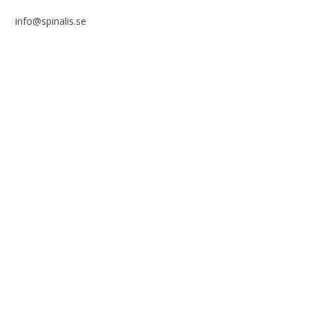
info@spinalis.se
+46 (0) 8-555 44 000
Swish: 12 32 63 42 44