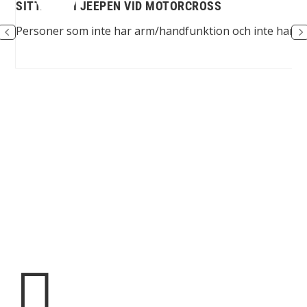
SITTANDE I JEEPEN VID MOTORCROSS
egi
Personer som inte har arm/handfunktion och inte har bala
Spinalis webbplatser:
