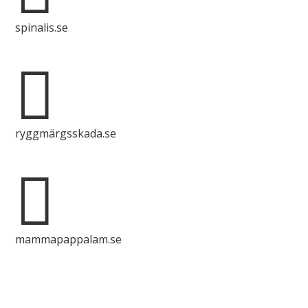
spinalis.se

ryggmärgsskada.se

mammapappalam.se
Har du en smart lösning? Skicka ett tips till