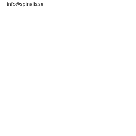
info@spinalis.se

+46 (0) 8-555 44 000

Swish: 12 32 63 42 44
