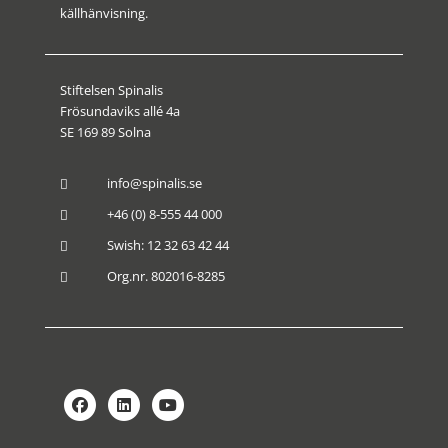
källhänvisning.
Stiftelsen Spinalis
Frösundaviks allé 4a
SE 169 89 Solna
info@spinalis.se

+46 (0) 8-555 44 000

Swish: 12 32 63 42 44

Org.nr. 802016-8285
