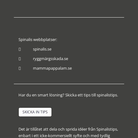
Spinalis webbplatser:
spinalis.se

ryggmärgsskada.se

mammapappalam.se

Har du en smart lösning? Skicka ett tips till spinalistips.
SKICKA IN TIPS
Det är tillåtet att dela och sprida idéer från Spinalistips,
enbart i ett icke-kommersiellt syfte och med tydlig