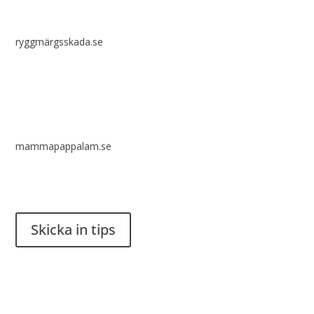
ryggmärgsskada.se
mammapappalam.se
Har du en smart lösning? Skicka ett tips till spinalistips.
Skicka in tips
Det är tillåtet att dela och sprida idéer från Spinalistips, enbart
i ett icke-kommersiellt syfte och med tydlig källhänvisning.