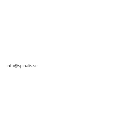
Stiftelsen Spinalis
Frösundaviks allé 4a
SE 169 89 Solna
info@spinalis.se
+46 (0) 8-555 44 000