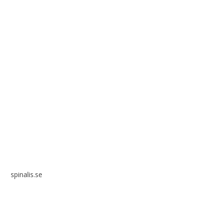
Spinalis webbplatser:
spinalis.se