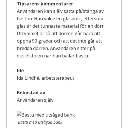
Tipsarens kommentarer
Användaren kan själv sätta på/stänga av
bastun. Han valde en glasdörr, eftersom
glas är det tunnaste material för en dörr.
Utrymmet är så att dörren går bara att
öppna 90 grader och att det inte går att
bredda dörren. Användaren sitter på
duschstolen när han badar bastu.
Idé
Ida Lindhé, arbetsterapeut
Bekostad av
Användaren själv
Bastu med utsågad bänk