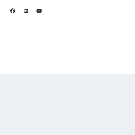
Integritetspolicy
©2006 - 2026 Stiftelsen Spinalis.