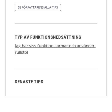
SE FÖRFATTARENS ALLA TIPS
TYP AV FUNKTIONSNEDSÄTTNING
Jag har viss funktion i armar och använder
rullstol
SENASTE TIPS