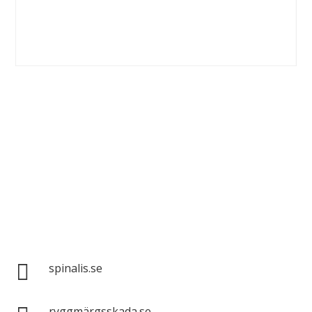
Spinalis webbplatser:

spinalis.se
ryggmärgsskada.se