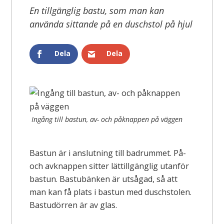
En tillgänglig bastu, som man kan
använda sittande på en duschstol på hjul
Dela
Dela
Ingång till bastun, av- och påknappen på väggen
Bastun är i anslutning till badrummet. På-
och avknappen sitter lättillgänglig utanför
bastun. Bastubänken är utsågad, så att
man kan få plats i bastun med duschstolen.
Bastudörren är av glas.