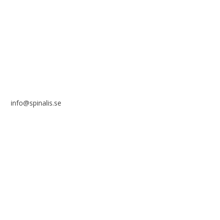
Stiftelsen Spinalis
Frösundaviks allé 4a
SE 169 89 Solna
info@spinalis.se
+46 (0) 8-555 44 000