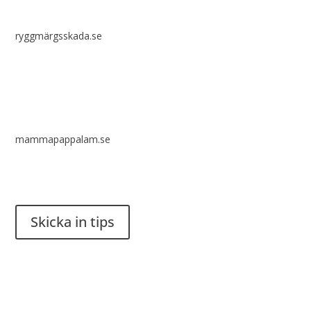
ryggmärgsskada.se
mammapappalam.se
Har du en smart lösning? Skicka ett tips till spinalistips.
Skicka in tips
Det är tillåtet att dela och sprida idéer från Spinalistips, enbart
i ett icke-kommersiellt syfte och med tydlig källhänvisning.