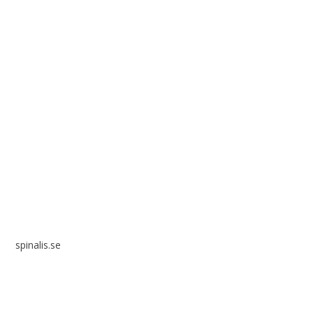
Spinalis webbplatser:
spinalis.se