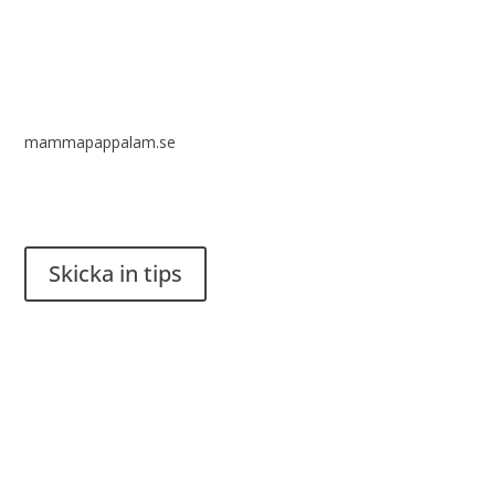
mammapappalam.se
Har du en smart lösning? Skicka ett tips till spinalistips.
Skicka in tips
Det är tillåtet att dela och sprida idéer från Spinalistips, enbart
i ett icke-kommersiellt syfte och med tydlig källhänvisning.
Stiftelsen Spinalis
Frösundaviks allé 4a
SE 169 89 Solna