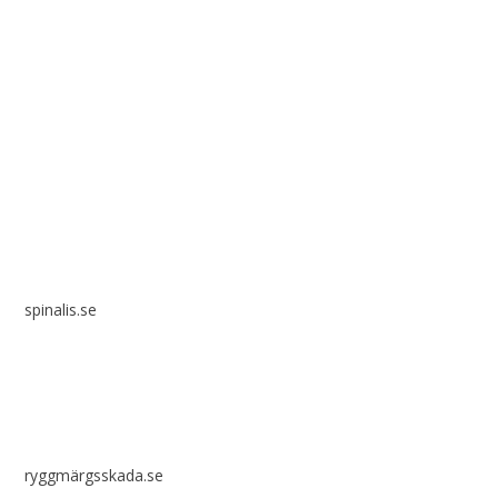
Spinalis webbplatser:
spinalis.se
ryggmärgsskada.se