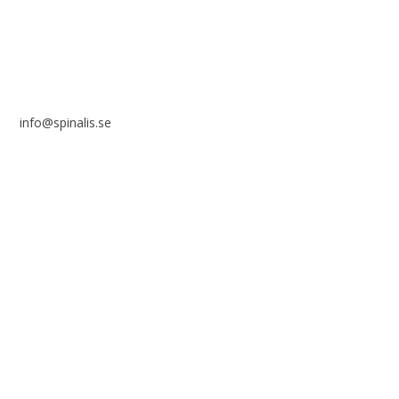
info@spinalis.se
+46 (0) 8-555 44 000
Swish: 12 32 63 42 44