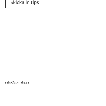
Skicka in tips
Det är tillåtet att dela och sprida idéer från Spinalistips, enbart
i ett icke-kommersiellt syfte och med tydlig källhänvisning.
Stiftelsen Spinalis
Frösundaviks allé 4a
SE 169 89 Solna
info@spinalis.se