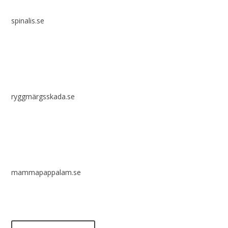
spinalis.se
ryggmärgsskada.se
mammapappalam.se
Har du en smart lösning? Skicka ett tips till spinalistips.