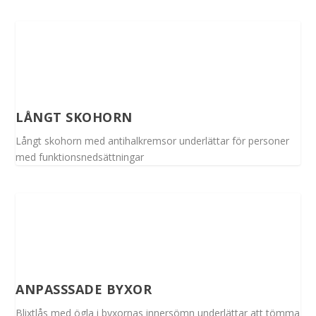
LÅNGT SKOHORN
Långt skohorn med antihalkremsor underlättar för personer
med funktionsnedsättningar
ANPASSSADE BYXOR
Blixtlås med ögla i byxornas innersömn underlättar att tömma