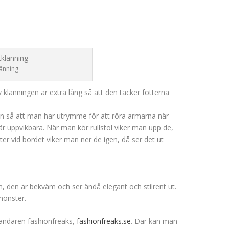
änning
v klänningen är extra lång så att den täcker fötterna
n så att man har utrymme för att röra armarna när
r uppvikbara. När man kör rullstol viker man upp de,
tter vid bordet viker man ner de igen, då ser det ut
 den är bekväm och ser ändå elegant och stilrent ut.
mönster.
ndaren fashionfreaks,
fashionfreaks.se
. Där kan man