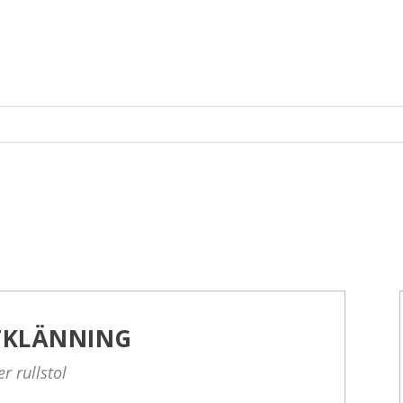
TKLÄNNING
r rullstol