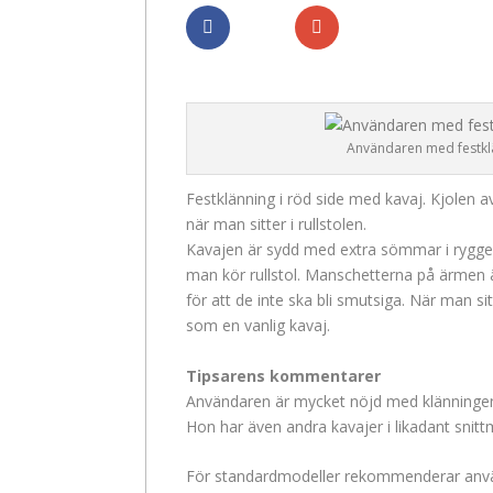
Dela
Dela
Användaren med festkl
Festklänning i röd side med kavaj. Kjolen a
när man sitter i rullstolen.
Kavajen är sydd med extra sömmar i rygge
man kör rullstol. Manschetterna på ärmen ä
för att de inte ska bli smutsiga. När man si
som en vanlig kavaj.
Tipsarens kommentarer
Användaren är mycket nöjd med klänningen,
Hon har även andra kavajer i likadant snitt
För standardmodeller rekommenderar anvä