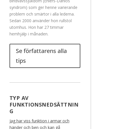
bindvävssjukdom (Ehlers-Danlos
syndrom) som ger henne varierande
problem och smärtor i alla lederna.
Sedan 2000 använder hon rullstol
utomhus. Hon har 27 timmar
hemhjälp i månaden.
Se författarens alla
tips
TYP AV
FUNKTIONSNEDSÄTTNIN
G
Jag har viss funktion i armar och
händer och ben och kan gå