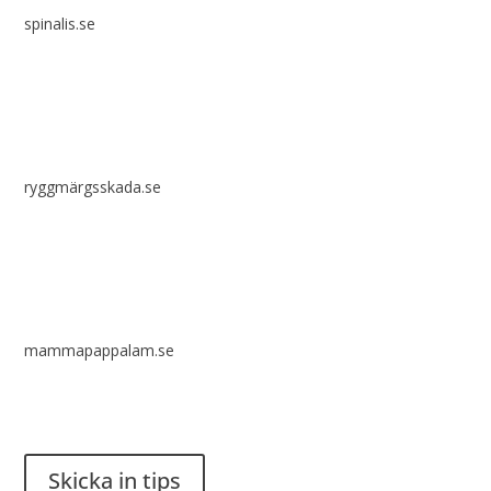
spinalis.se
ryggmärgsskada.se
mammapappalam.se
Har du en smart lösning? Skicka ett tips till spinalistips.
Skicka in tips