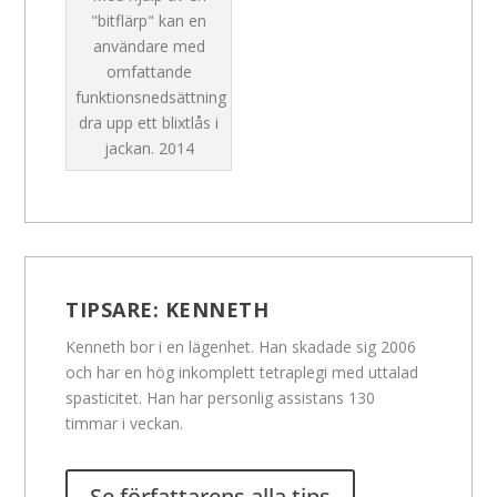
"bitflärp" kan en
användare med
omfattande
funktionsnedsättning
dra upp ett blixtlås i
jackan.
2014
TIPSARE:
KENNETH
Kenneth bor i en lägenhet. Han skadade sig 2006
och har en hög inkomplett tetraplegi med uttalad
spasticitet. Han har personlig assistans 130
timmar i veckan.
Se författarens alla tips