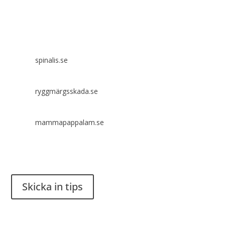
Spinalis webbplatser:
spinalis.se
ryggmärgsskada.se
mammapappalam.se
Har du en smart lösning? Skicka ett tips till spinalistips.
Skicka in tips
Det är tillåtet att dela och sprida idéer från Spinalistips, enbart