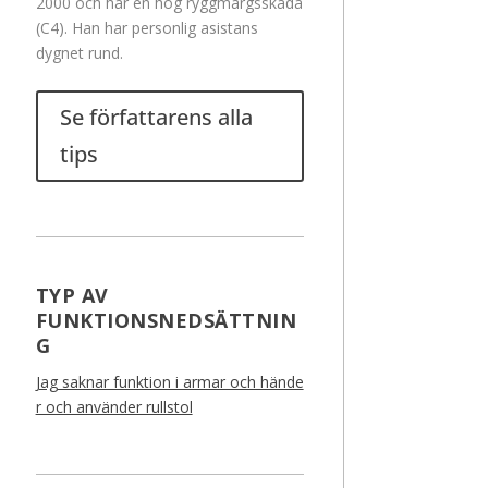
2000 och har en hög ryggmärgsskada
(C4). Han har personlig asistans
dygnet rund.
Se författarens alla
tips
TYP AV
FUNKTIONSNEDSÄTTNIN
G
Jag saknar funktion i armar och hände
r och använder rullstol