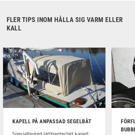
FLER TIPS INOM HÅLLA SIG VARM ELLER
KALL
KAPELL PÅ ANPASSAD SEGELBÅT
FÖRFL
BUBB
Specialbyggd lätthanterligt kapell