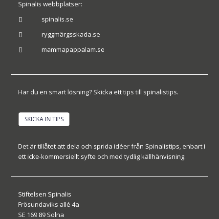
Spinalis webbplatser:
spinalis.se

ryggmärgsskada.se

mammapappalam.se

Har du en smart lösning? Skicka ett tips till spinalistips.
SKICKA IN TIPS
Det är tillåtet att dela och sprida idéer från Spinalistips, enbart i
ett icke-kommersiellt syfte och med tydlig källhänvisning.
Stiftelsen Spinalis
Frösundaviks allé 4a
SE 169 89 Solna