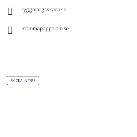

ryggmärgsskada.se

mammapappalam.se
Har du en smart lösning? Skicka ett tips till
spinalistips.
SKICKA IN TIPS
Det är tillåtet att dela och sprida idéer från
Spinalistips, enbart i ett icke-kommersiellt syfte och
med tydlig källhänvisning.