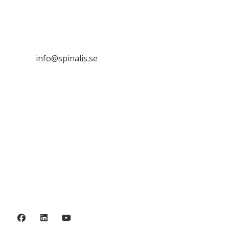
Stiftelsen Spinalis
Frösundaviks allé 4a
SE 169 89 Solna

info@spinalis.se

+46 (0) 8-555 44 000

Swish: 12 32 63 42 44

Org.nr. 802016-8285