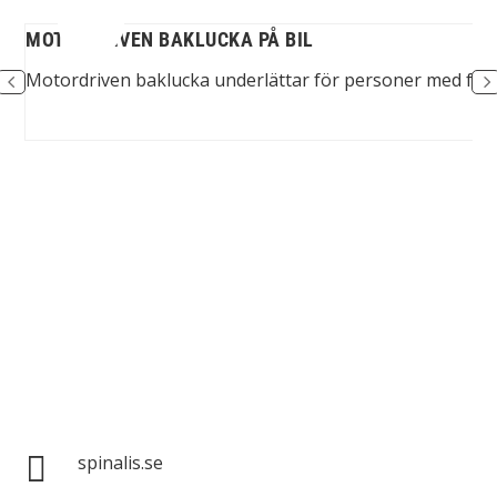
L
MOTORDRIVEN BAKLUCKA PÅ BIL
re.
Motordriven baklucka underlättar för personer med fu
Spinalis webbplatser:

spinalis.se