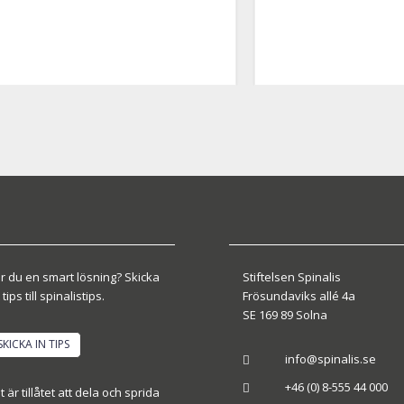
r du en smart lösning? Skicka
Stiftelsen Spinalis
 tips till spinalistips.
Frösundaviks allé 4a
SE 169 89 Solna
SKICKA IN TIPS
info@spinalis.se

+46 (0) 8-555 44 000

t är tillåtet att dela och sprida