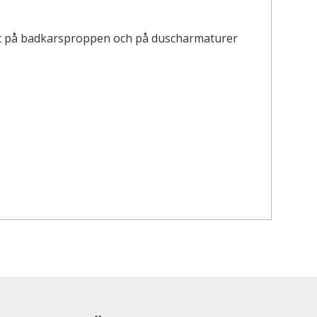
att på badkarsproppen och på duscharmaturer