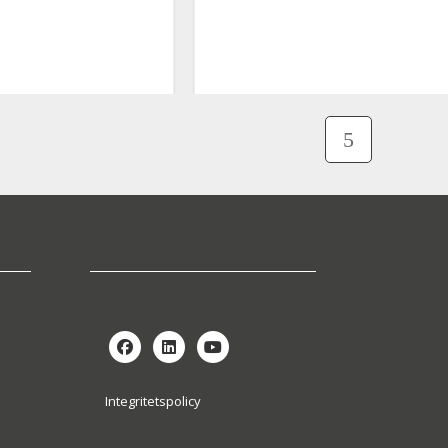
Integritetspolicy