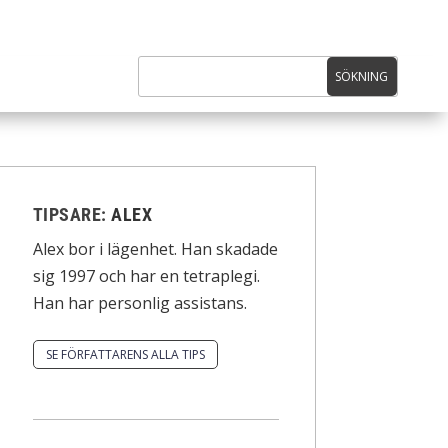
TIPSARE:
ALEX
Alex bor i lägenhet. Han skadade
sig 1997 och har en tetraplegi.
Han har personlig assistans.
SE FÖRFATTARENS ALLA TIPS