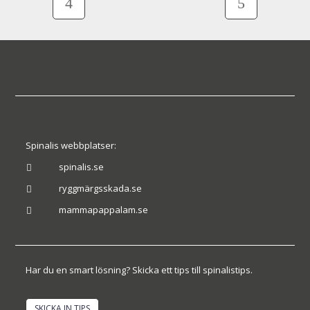
Spinalis webbplatser:
spinalis.se

ryggmärgsskada.se

mammapappalam.se

Har du en smart lösning? Skicka ett tips till spinalistips.
SKICKA IN TIPS