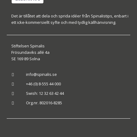
Det är tillåtet att dela och sprida idéer från Spinalistips, enbart i
ett icke-kommersiellt syfte och med tydlig källhänvisning.
Stiftelsen Spinalis
Frösundaviks allé 4a
SE 169 89 Solna
info@spinalis.se

+46 (0) 8-555 44 000

Swish: 12 32 63 42 44

Org.nr. 802016-8285
