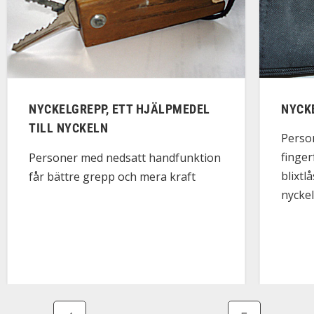
NYCKELGREPP, ETT HJÄLPMEDEL
NYCKE
TILL NYCKELN
Perso
finger
Personer med nedsatt handfunktion
blixtl
får bättre grepp och mera kraft
nyckel