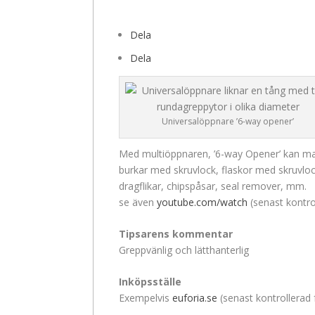
Dela
Dela
Universalöppnare ’6-way opener’
Med multiöppnaren, ’6-way Opener’ kan ma
burkar med skruvlock, flaskor med skruvlo
dragflikar, chipspåsar, seal remover, mm.
se även
youtube.com/watch
(senast kontro
Tipsarens kommentar
Greppvänlig och lätthanterlig
Inköpsställe
Exempelvis
euforia.se
(senast kontrollerad 