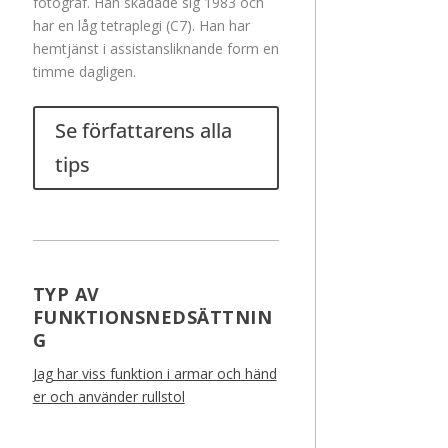
fotograf. Han skadade sig 1983 och
har en låg tetraplegi (C7). Han har
hemtjänst i assistansliknande form en
timme dagligen.
Se författarens alla
tips
TYP AV
FUNKTIONSNEDSÄTTNIN
G
Jag har viss funktion i armar och händ
er och använder rullstol