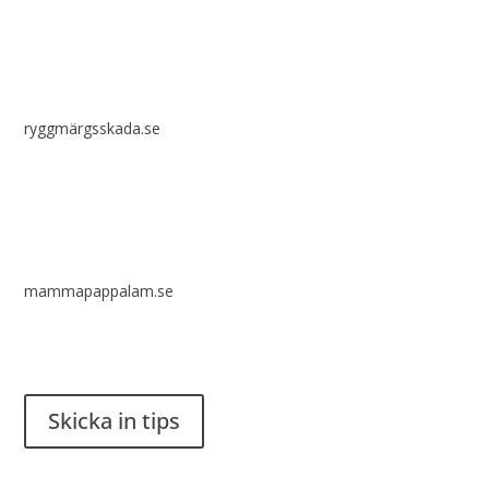
ryggmärgsskada.se
mammapappalam.se
Har du en smart lösning? Skicka ett tips till spinalistips.
Skicka in tips