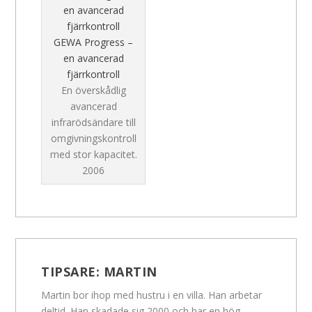
GEWA Progress –
en avancerad
fjärrkontroll
En överskådlig
avancerad
infrarödsändare till
omgivningskontroll
med stor kapacitet.
2006
TIPSARE:
MARTIN
Martin bor ihop med hustru i en villa. Han arbetar
deltid. Han skadade sig 2000 och har en hög