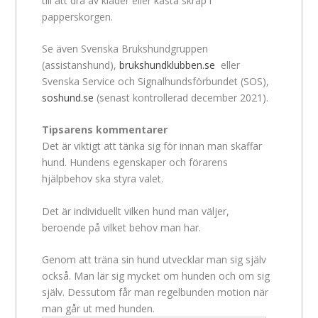
till att dra av kläder eller kasta skräp i
papperskorgen.
Se även Svenska Brukshundgruppen
(assistanshund),
brukshundklubben.se
eller
Svenska Service och Signalhundsförbundet (SOS),
soshund.se
(senast kontrollerad december 2021).
Tipsarens kommentarer
Det är viktigt att tänka sig för innan man skaffar
hund. Hundens egenskaper och förarens
hjälpbehov ska styra valet.
Det är individuellt vilken hund man väljer,
beroende på vilket behov man har.
Genom att träna sin hund utvecklar man sig själv
också. Man lär sig mycket om hunden och om sig
själv. Dessutom får man regelbunden motion när
man går ut med hunden.