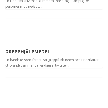
En liten skalkniv med gummerat handtag – lämplig för
personer med nedsatt...
GREPPHJÄLPMEDEL
En handske som förbättrar greppfunktionen och underlättar
utförandet av många vardagsaktiviteter...