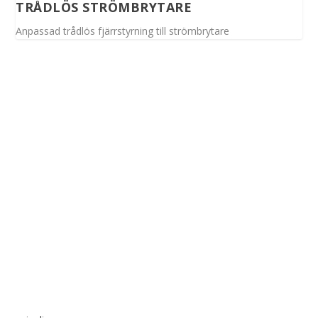
TRÅDLÖS STRÖMBRYTARE
Anpassad trådlös fjärrstyrning till strömbrytare
Spinalis webbplatser: