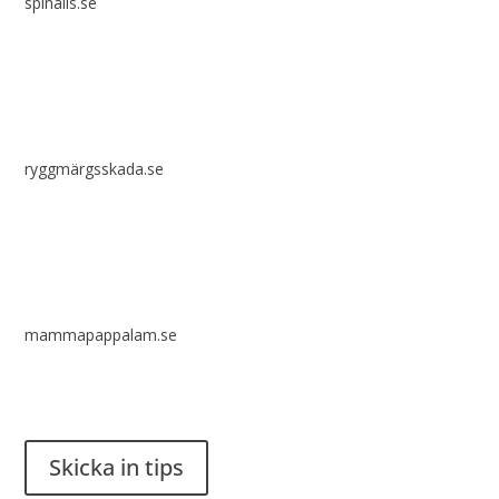
spinalis.se
ryggmärgsskada.se
mammapappalam.se
Har du en smart lösning? Skicka ett tips till spinalistips.
Skicka in tips