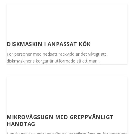
DISKMASKIN I ANPASSAT KÖK
För personer med nedsatt räckvidd är det viktigt att
diskmaskinens korgar är utformade så att man...
MIKROVÅGSUGN MED GREPPVÄNLIGT
HANDTAG
Handtaget är avgörande för val av mikrovågsugn för personer