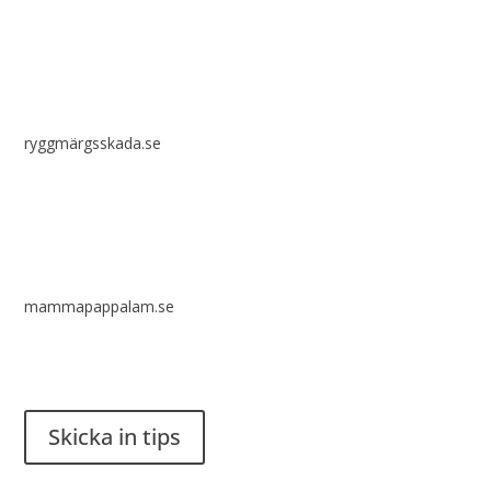
ryggmärgsskada.se
mammapappalam.se
Har du en smart lösning? Skicka ett tips till spinalistips.
Skicka in tips