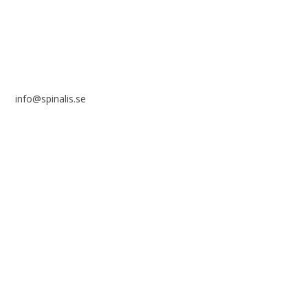
info@spinalis.se
+46 (0) 8-555 44 000
Swish: 12 32 63 42 44