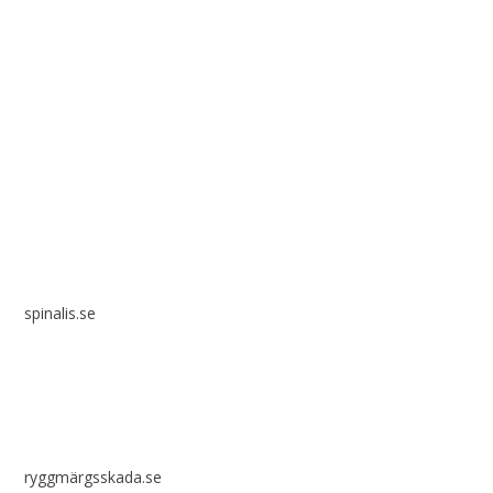
Spinalis webbplatser:
spinalis.se
ryggmärgsskada.se