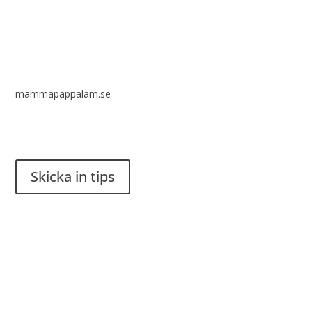
mammapappalam.se
Har du en smart lösning? Skicka ett tips till spinalistips.
Skicka in tips
Det är tillåtet att dela och sprida idéer från Spinalistips, enbart
i ett icke-kommersiellt syfte och med tydlig källhänvisning.
Stiftelsen Spinalis
Frösundaviks allé 4a
SE 169 89 Solna