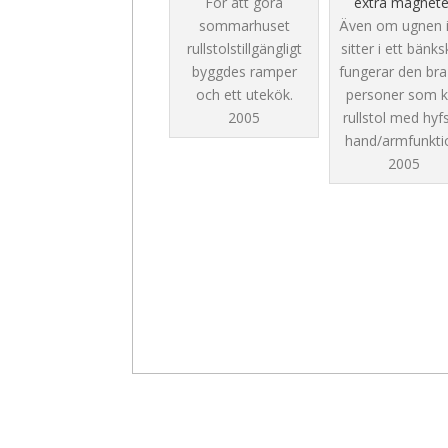
För att göra
extra magnete
sommarhuset
Även om ugnen i
rullstolstillgängligt
sitter i ett bänk
byggdes ramper
fungerar den bra
och ett utekök.
personer som k
2005
rullstol med hyf
hand/armfunkti
2005