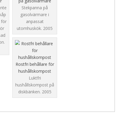
r
på gasolvärmare
nte
Stekpanna på
skåp
gasolvärmare i
 för
anpassat
ör
utomhuskök.
2005
sad
on.
Rostfri behållare för
hushållskompost
Luktfri
hushållskompost på
diskbänken.
2005