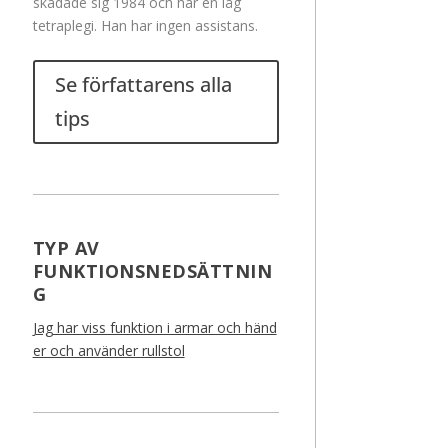
skadade sig 1984 och har en låg
tetraplegi. Han har ingen assistans.
Se författarens alla
tips
TYP AV
FUNKTIONSNEDSÄTTNIN
G
Jag har viss funktion i armar och händ
er och använder rullstol