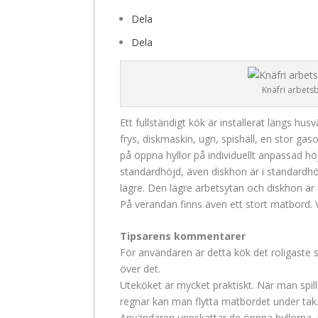
Dela
Dela
Knäfri arbets
Ett fullständigt kök är installerat längs hu
frys, diskmaskin, ugn, spishäll, en stor ga
på öppna hyllor på individuellt anpassad 
standardhöjd, även diskhon är i standardhö
lägre. Den lägre arbetsytan och diskhon är 
På verandan finns även ett stort matbord. 
Tipsarens kommentarer
För användaren är detta kök det roligaste s
över det.
Uteköket är mycket praktiskt. När man spil
regnar kan man flytta matbordet under tak
Användaren uppskattar de öppna hyllorna. 