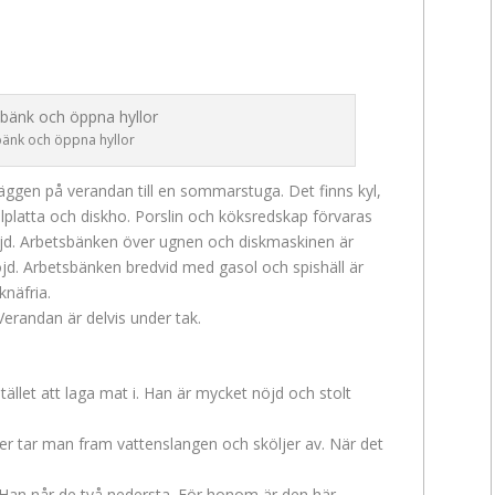
bänk och öppna hyllor
sväggen på verandan till en sommarstuga. Det finns kyl,
solplatta och diskho. Porslin och köksredskap förvaras
höjd. Arbetsbänken över ugnen och diskmaskinen är
jd. Arbetsbänken bredvid med gasol och spishäll är
knäfria.
Verandan är delvis under tak.
tället att laga mat i. Han är mycket nöjd och stolt
ler tar man fram vattenslangen och sköljer av. När det
.
Han når de två nedersta. För honom är den här