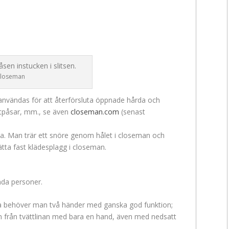
closeman
 användas för att återförsluta öppnade hårda och
stpåsar, mm., se även
closeman.com
(senast
. Man trär ett snöre genom hålet i closeman och
ätta fast klädesplagg i closeman.
da personer.
 behöver man två händer med ganska god funktion;
en från tvättlinan med bara en hand, även med nedsatt