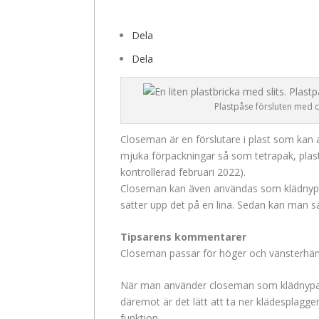
Dela
Dela
Plastpåse försluten med 
Closeman är en förslutare i plast som kan
mjuka förpackningar så som tetrapak, pla
kontrollerad februari 2022).
Closeman kan även användas som klädnypa
sätter upp det på en lina. Sedan kan man s
Tipsarens kommentarer
Closeman passar för höger och vänsterhän
När man använder closeman som klädnypa
däremot är det lätt att ta ner klädesplagg
funktion.