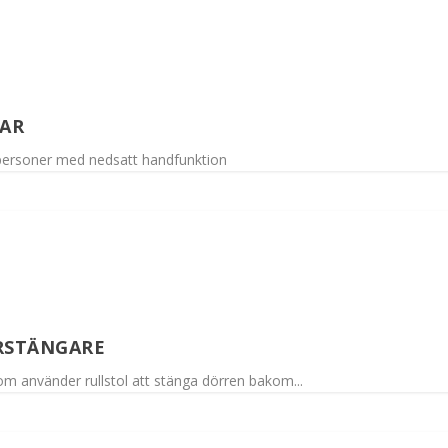
LAR
r personer med nedsatt handfunktion
RSTÄNGARE
om använder rullstol att stänga dörren bakom...