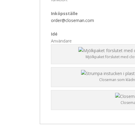
Inköpsställe
order@closeman.com
Idé
Användare
Mjölkpaket förslutet med cl
Closeman som kläd
Closema