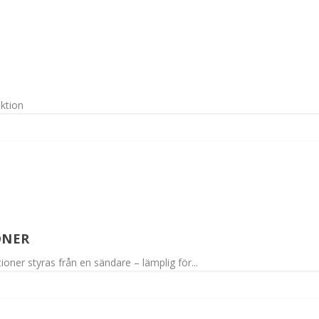
ktion
ONER
oner styras från en sändare – lämplig för...