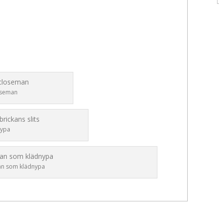
oseman
nypa
n som klädnypa