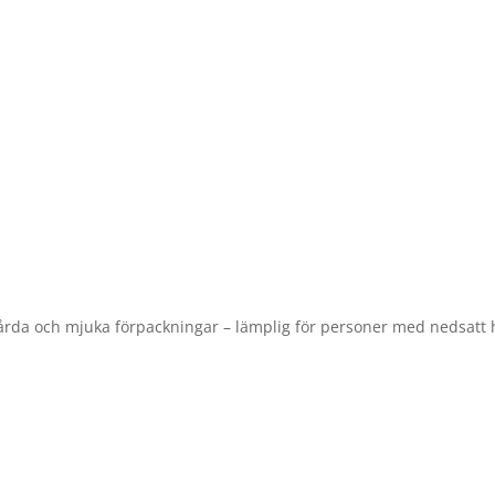
N
 hårda och mjuka förpackningar – lämplig för personer med nedsatt