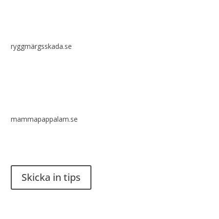
ryggmärgsskada.se
mammapappalam.se
Har du en smart lösning? Skicka ett tips till spinalistips.
Skicka in tips
Det är tillåtet att dela och sprida idéer från Spinalistips, enbart