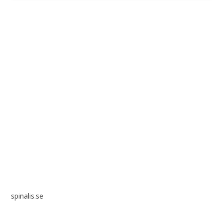
Spinalis webbplatser:
spinalis.se