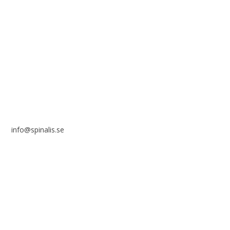
i ett icke-kommersiellt syfte och med tydlig källhänvisning.
Stiftelsen Spinalis
Frösundaviks allé 4a
SE 169 89 Solna
info@spinalis.se
+46 (0) 8-555 44 000