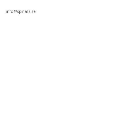
info@spinalis.se
+46 (0) 8-555 44 000
Swish: 12 32 63 42 44