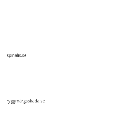
Spinalis webbplatser:
spinalis.se
ryggmärgsskada.se