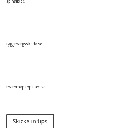
spinalis.se
ryggmärgsskada.se
mammapappalam.se
Har du en smart lösning? Skicka ett tips till spinalistips.
Skicka in tips