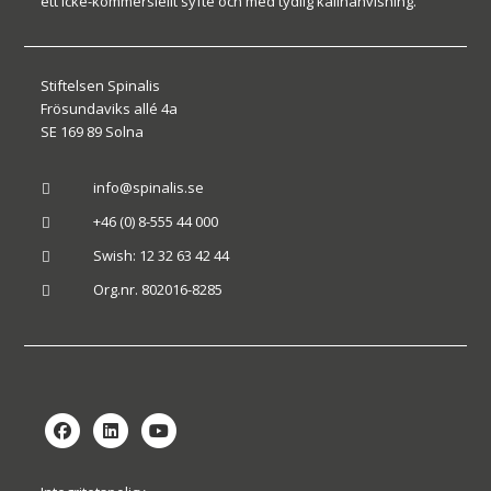
ett icke-kommersiellt syfte och med tydlig källhänvisning.
Stiftelsen Spinalis
Frösundaviks allé 4a
SE 169 89 Solna
info@spinalis.se

+46 (0) 8-555 44 000

Swish: 12 32 63 42 44

Org.nr. 802016-8285
