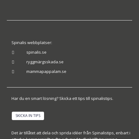
Spinalis webbplatser:
spinalis.se

ryggmärgsskada.se

mammapappalam.se

Har du en smart lösning? Skicka ett tips till spinalistips.
SKICKA IN TIPS
Det är tillåtet att dela och sprida idéer från Spinalistips, enbart i