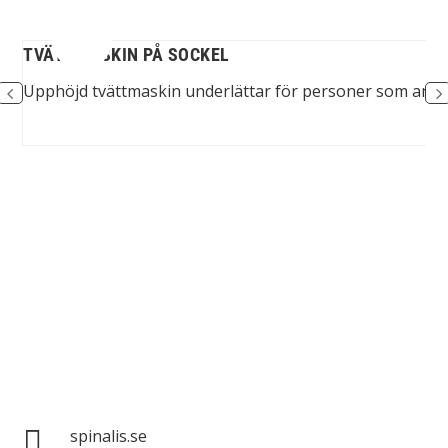
TVÄTTMASKIN PÅ SOCKEL
idd
Upphöjd tvättmaskin underlättar för personer som använ
Spinalis webbplatser:

spinalis.se