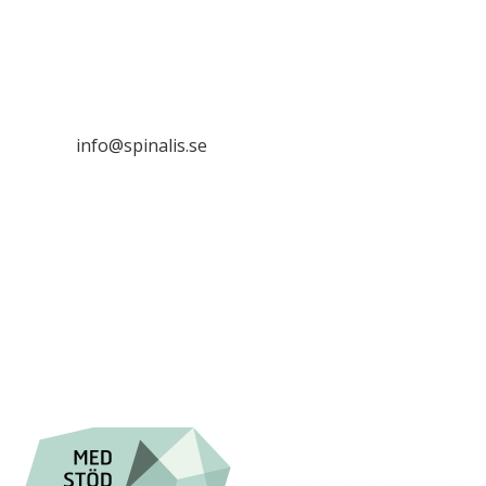
Stiftelsen Spinalis
Frösundaviks allé 4a
SE 169 89 Solna

info@spinalis.se

+46 (0) 8-555 44 000

Swish: 12 32 63 42 44

Org.nr. 802016-8285