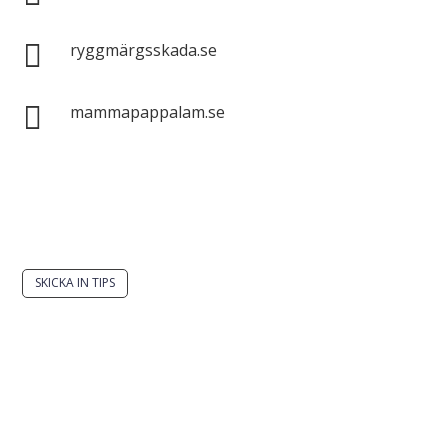

ryggmärgsskada.se

mammapappalam.se
Har du en smart lösning? Skicka ett tips till
spinalistips.
SKICKA IN TIPS
Det är tillåtet att dela och sprida idéer från
Spinalistips, enbart i ett icke-kommersiellt syfte och
med tydlig källhänvisning.