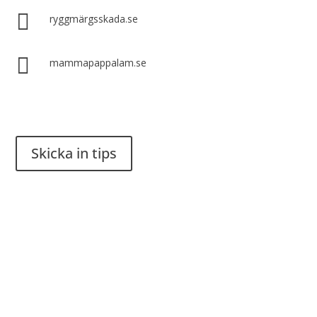

ryggmärgsskada.se

mammapappalam.se
Har du en smart lösning? Skicka ett tips till spinalistips.
Skicka in tips
Det är tillåtet att dela och sprida idéer från Spinalistips, enbart
i ett icke-kommersiellt syfte och med tydlig källhänvisning.
Stiftelsen Spinalis
Frösundaviks allé 4a
SE 169 89 Solna