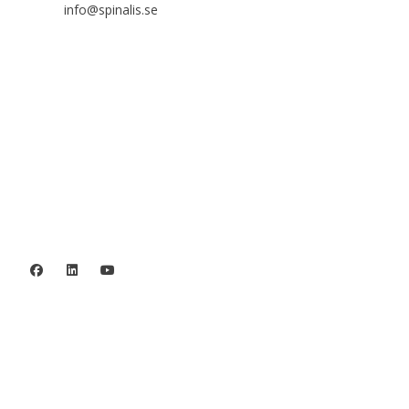

info@spinalis.se

+46 (0) 8-555 44 000

Swish: 12 32 63 42 44

Org.nr. 802016-8285
Integritetspolicy
©2006 - 2026 Stiftelsen Spinalis.