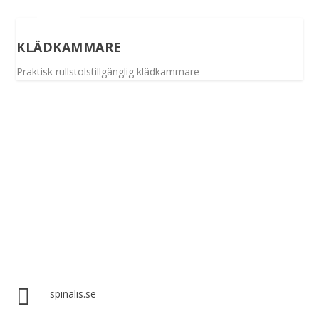
KLÄDKAMMARE
Praktisk rullstolstillgänglig klädkammare
Spinalis webbplatser:

spinalis.se