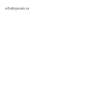
info@spinalis.se
+46 (0) 8-555 44 000
Swish: 12 32 63 42 44