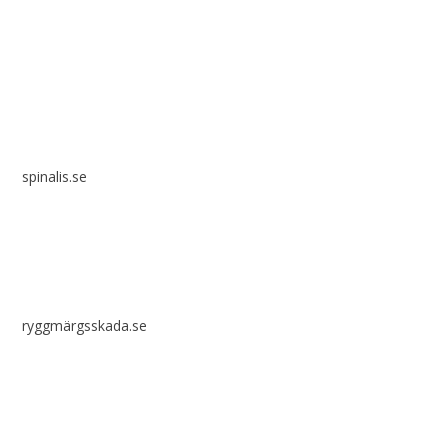
Spinalis webbplatser:
spinalis.se
ryggmärgsskada.se