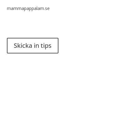
mammapappalam.se
Har du en smart lösning? Skicka ett tips till spinalistips.
Skicka in tips
Det är tillåtet att dela och sprida idéer från Spinalistips, enbart
i ett icke-kommersiellt syfte och med tydlig källhänvisning.
Stiftelsen Spinalis
Frösundaviks allé 4a
SE 169 89 Solna