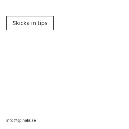
Har du en smart lösning? Skicka ett tips till spinalistips.
Skicka in tips
Det är tillåtet att dela och sprida idéer från Spinalistips, enbart
i ett icke-kommersiellt syfte och med tydlig källhänvisning.
Stiftelsen Spinalis
Frösundaviks allé 4a
SE 169 89 Solna
info@spinalis.se