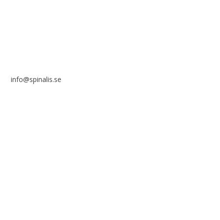
SE 169 89 Solna
info@spinalis.se
+46 (0) 8-555 44 000