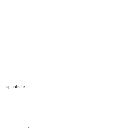
Spinalis webbplatser:
spinalis.se