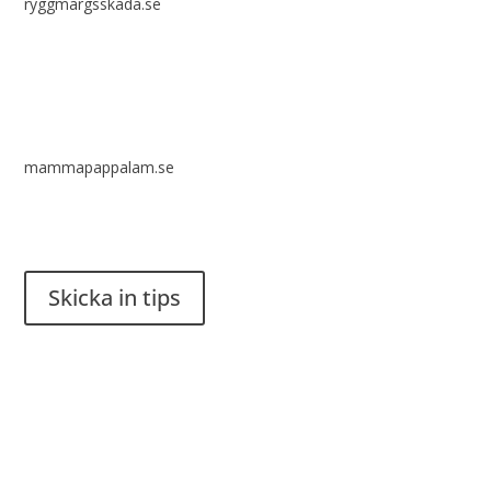
ryggmärgsskada.se
mammapappalam.se
Har du en smart lösning? Skicka ett tips till spinalistips.
Skicka in tips
Det är tillåtet att dela och sprida idéer från Spinalistips, enbart
i ett icke-kommersiellt syfte och med tydlig källhänvisning.
Stiftelsen Spinalis
Frösundaviks allé 4a