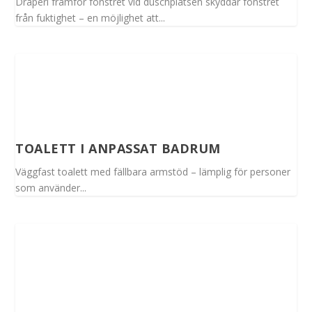
Draperi framför fönstret vid duschplatsen skyddar fönstret
från fuktighet – en möjlighet att...
TOALETT I ANPASSAT BADRUM
Väggfast toalett med fällbara armstöd – lämplig för personer
som använder...