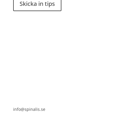
Skicka in tips
Det är tillåtet att dela och sprida idéer från
Spinalistips, enbart i ett icke-kommersiellt syfte och
med tydlig källhänvisning.
Stiftelsen Spinalis
Frösundaviks allé 4a
SE 169 89 Solna
info@spinalis.se