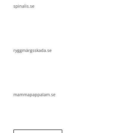
spinalis.se
ryggmärgsskada.se
mammapappalam.se
Har du en smart lösning? Skicka ett tips till
spinalistips.